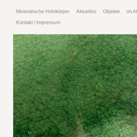
Mineralische Hohlkörper
Aktuelles
Objekte
im At
Kontakt / Impressum