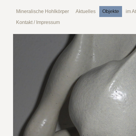
Mineralische Hohlkörper
Aktuelles
Objekte
im At
Kontakt / Impressum